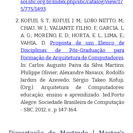
sol.sbc.org.br/index.php/sbc/catalog/view/17
5/775/1493
.
KOFUJI, S. T.; KOFUJI, J. M.; LOBO NETTO, M.;
CHAU, W. J.; VALIANTE FILHO, F.; GARCIA, L.
A. G.; MORENO, E. D.; HORTA, E. L.; LIMA, E.;
VAHIA, D.
Proposta de um Elenco de
Disciplinas de Pós-Graduação para
Formação de Arquitetura de Computadores
.
In: Carlos Augusto Paiva da Silva Martins;
Philippe Olivier; Alexandre Navaux; Rodolfo
Jardim de Azevedo; Sérgio Takeo Kofuji.
(Org.). Arquitetura de Computadores:
educação, ensino e aprendizado. 1ed.Porto
Alegre: Sociedade Brasileira de Computação
- SBC, 2012, v. , p. 147-164.