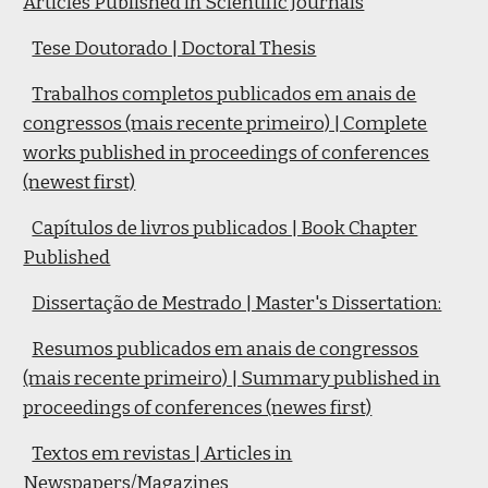
Articles Published in Scientific Journals
Tese Doutorado | Doctoral Thesis
Trabalhos completos publicados em anais de
congressos (mais recente primeiro) | Complete
works published in proceedings of conferences
(newest first)
Capítulos de livros publicados | Book Chapter
Published
Dissertação de Mestrado | Master's Dissertation:
Resumos publicados em anais de congressos
(mais recente primeiro) | Summary published in
proceedings of conferences (newes first)
Textos em revistas | Articles in
Newspapers/Magazines