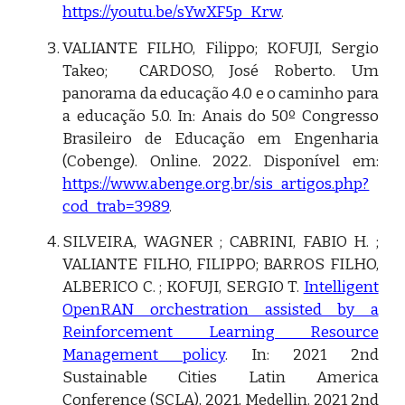
https://youtu.be/sYwXF5p_Krw
.
VALIANTE FILHO, Filippo; KOFUJI, Sergio
Takeo; CARDOSO, José Roberto. Um
panorama da educação 4.0 e o caminho para
a educação 5.0. In: Anais do 50º Congresso
Brasileiro de Educação em Engenharia
(Cobenge).
Online.
2022. Disponível em:
https://www.abenge.org.br/sis_artigos.php?
cod_trab=3989
.
SILVEIRA, WAGNER ; CABRINI, FABIO H. ;
VALIANTE
FILHO, FILIPPO; BARROS FILHO,
ALBERICO C. ; KOFUJI, SERGIO T.
Intelligent
OpenRAN orchestration assisted by a
Reinforcement Learning Resource
Management policy
. In: 2021 2nd
Sustainable Cities Latin America
Conference (SCLA), 2021, Medellin. 2021 2nd