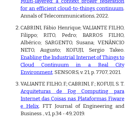
Multi-layered: a context broker federation
for an efficient cloud-to-things continuum
.
Annals of Telecommunications, 2022.
CABRINI, Fábio Henrique; VALIANTE FILHO,
Filippo; RITO, Pedro; BARROS FILHO,
Albérico; SARGENTO, Susana; VENÂNCIO
NETO, Augusto; KOFUJI, Sergio Takeo.
Enabling the Industrial Internet of Things to
Cloud Continuum in a Real City
Environment
. SENSORS, v. 21, p. 7707, 2021.
VALIANTE FILHO, F.; CABRINI, F
.
; KOFUJI, S. T.
Arquiteturas de Fog Computing para
Internet das Coisas nas Plataformas Fiware
e Helix
. FTT Journal of Engineering and
Business. , v.1, p.34 - 49, 2019.