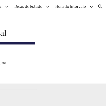
a
Dicas de Estudo
Hora do Intervalo
ion
al
ina.