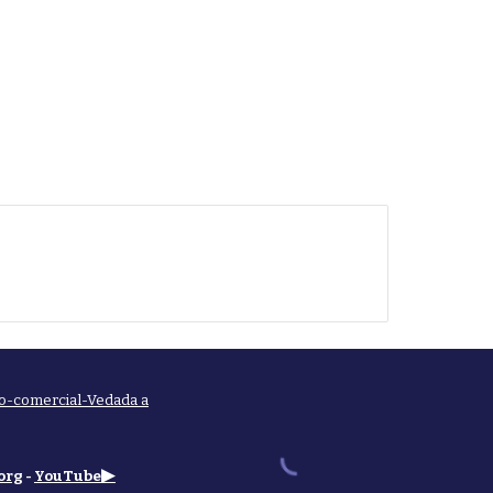
o-comercial-Vedada a
▶
org
-
YouTube