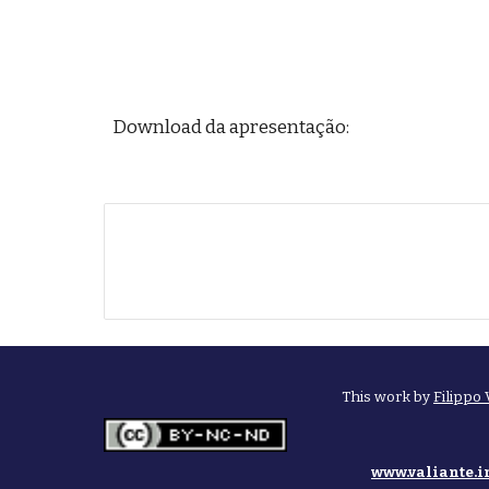
Download da apresentação:
This work by
Filippo 
www.valiante.i