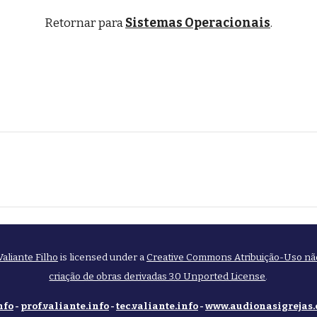
Retornar para 
Sistemas Operacionais
.
Valiante Filho
is licensed under a
Creative Commons Atribuição-Uso nã
criação de obras derivadas 3.0 Unported License
.
nfo
-
prof.valiante.info
-
tec.valiante.info
-
www.audionasigrejas.