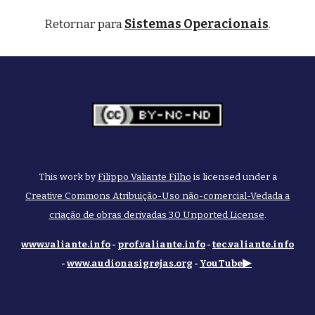
Retornar para 
Sistemas Operacionais
.
This work by
Filippo Valiante Filho
is licensed under a
Creative Commons Atribuição-Uso não-comercial-Vedada a
criação de obras derivadas 3.0 Unported License
.
www.valiante.info
-
prof.valiante.info
-
tec.valiante.info
▶
-
www.audionasigrejas.org
-
YouTube