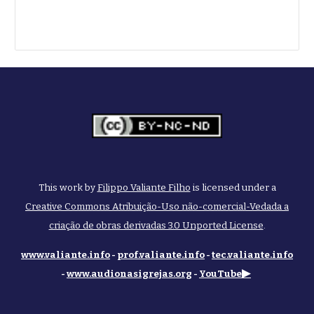
This work by
Filippo Valiante Filho
is licensed under a
Creative Commons Atribuição-Uso não-comercial-Vedada a
criação de obras derivadas 3.0 Unported License
.
www.valiante.info
-
prof.valiante.info
-
tec.valiante.info
▶
-
www.audionasigrejas.org
-
YouTube