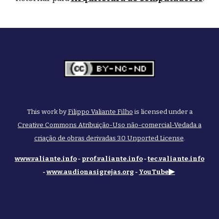
This work by
Filippo Valiante Filho
is licensed under a
Creative Commons Atribuição-Uso não-comercial-Vedada a
criação de obras derivadas 3.0 Unported License
.
www.valiante.info
-
prof.valiante.info
-
tec.valiante.info
▶
-
www.audionasigrejas.org
-
YouTube